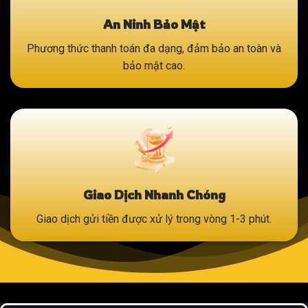
An Ninh Bảo Mật
Phương thức thanh toán đa dạng, đảm bảo an toàn và
bảo mật cao.
Giao Dịch Nhanh Chóng
Giao dịch gửi tiền được xử lý trong vòng 1-3 phút.