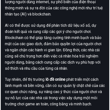
lượng người dùng internet, sự phổ biến của điện thoại
thông minh và sự ra đời của các công nghệ mới như trí tuệ
nhân tạo (AI) và blockchain.
AI có thể được sử dụng để phân tích dữ liệu xổ số, dự
đoán kết quả và cung cấp các gợi ý cho người chơi.
Blockchain có thể giúp tăng cường tính minh bạch và bảo
mật của các giao dịch, đảm bảo quyền lợi của người chơi
và ngăn chặn các hành vi gian lận. Đồng thời, các nhà cái
cũng sẽ chú trọng hơn đến việc cá nhân hóa trải nghiệm
người dùng, bằng cách cung cấp các dịch vụ phù hợp với
sở thích và nhu cầu của từng cá nhân.
Tuy nhiên, để thị trường
lô đề online
phát triển một cách
lành mạnh và bền vững, cần có sự quản lý chặt chẽ của các
cơ quan chức năng, sự nâng cao ý thức của người chơi và
sự nỗ lực của các nhà cái trong việc xây dựng một môi
trường chơi game an toàn, công bằng và minh bạch.