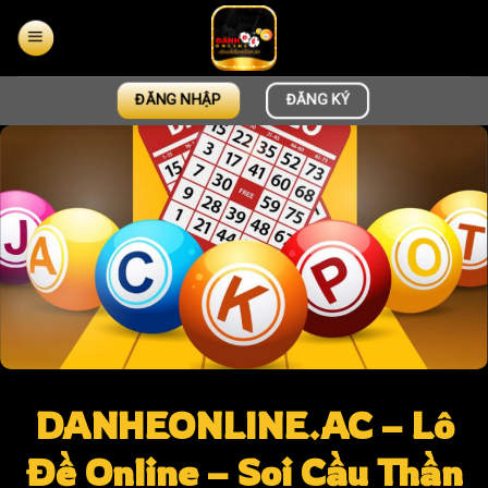
Chuyển
đến
nội
dung
ĐĂNG NHẬP
ĐĂNG KÝ
DANHEONLINE.AC – Lô
Đề Online – Soi Cầu Thần