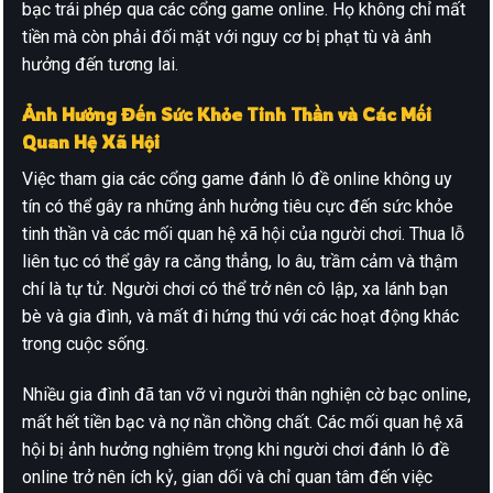
bạc trái phép qua các cổng game online. Họ không chỉ mất
tiền mà còn phải đối mặt với nguy cơ bị phạt tù và ảnh
hưởng đến tương lai.
Ảnh Hưởng Đến Sức Khỏe Tinh Thần và Các Mối
Quan Hệ Xã Hội
Việc tham gia các cổng game đánh lô đề online không uy
tín có thể gây ra những ảnh hưởng tiêu cực đến sức khỏe
tinh thần và các mối quan hệ xã hội của người chơi. Thua lỗ
liên tục có thể gây ra căng thẳng, lo âu, trầm cảm và thậm
chí là tự tử. Người chơi có thể trở nên cô lập, xa lánh bạn
bè và gia đình, và mất đi hứng thú với các hoạt động khác
trong cuộc sống.
Nhiều gia đình đã tan vỡ vì người thân nghiện cờ bạc online,
mất hết tiền bạc và nợ nần chồng chất. Các mối quan hệ xã
hội bị ảnh hưởng nghiêm trọng khi người chơi đánh lô đề
online trở nên ích kỷ, gian dối và chỉ quan tâm đến việc