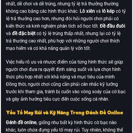
nhất, dễ chơi và dễ trúng, nhưng tỷ lệ trả thưởng thường
không cao bằng các hình thức khác.
Lô xiên
và
lô kép
có tỷ
lệ trả thưởng cao hơn, nhưng đòi hỏi người chơi phải có
kiến thức và kinh nghiệm phân tích số học tốt.
Đề đầu đuôi
và
đề đặc biệt
có tỷ lệ trúng thấp nhất, nhưng lại có tỷ lệ
trả thưởng cao nhất, phù hợp với những người chơi thích
mạo hiểm và có khả năng quản lý vốn tốt.
Việc hiểu rõ ưu và nhược điểm của từng hình thức sẽ giúp
người chơi đưa ra quyết định sáng suốt và lựa chọn hình
thức phù hợp nhất với khả năng và mục tiêu của mình.
Đồng thời, người chơi cũng cần phải cân nhắc kỹ lưỡng
trước khi tham gia, tránh bị cuốn vào vòng xoáy của cờ bạc
và gây ảnh hưởng tiêu cực đến cuộc sống cá nhân.
Yếu Tố May Rủi và Kỹ Năng Trong
Đánh Đề Online
Đánh đề online
, giống như bất kỳ hình thức cờ bạc nào
khác, luôn chứa đựng yếu tố may rủi. Tuy nhiên, không thể