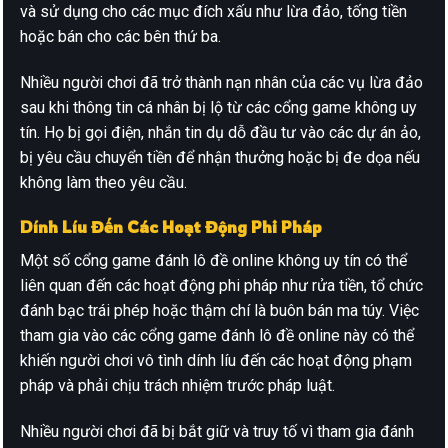
và sử dụng cho các mục đích xấu như lừa đảo, tống tiền
hoặc bán cho các bên thứ ba.
Nhiều người chơi đã trở thành nạn nhân của các vụ lừa đảo
sau khi thông tin cá nhân bị lộ từ các cổng game không uy
tín. Họ bị gọi điện, nhắn tin dụ dỗ đầu tư vào các dự án ảo,
bị yêu cầu chuyển tiền để nhận thưởng hoặc bị đe dọa nếu
không làm theo yêu cầu.
Dính Líu Đến Các Hoạt Động Phi Pháp
Một số cổng game đánh lô đề online không uy tín có thể
liên quan đến các hoạt động phi pháp như rửa tiền, tổ chức
đánh bạc trái phép hoặc thậm chí là buôn bán ma túy. Việc
tham gia vào các cổng game đánh lô đề online này có thể
khiến người chơi vô tình dính líu đến các hoạt động phạm
pháp và phải chịu trách nhiệm trước pháp luật.
Nhiều người chơi đã bị bắt giữ và truy tố vì tham gia đánh