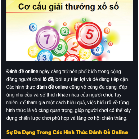
Đánh đề online
ngày càng trở nên phổ biến trong cộng
đồng người chơi
lô đề
, bởi sự tiện lợi và dễ dàng tiếp cận.
Các hình thức
đánh đề online
cũng vô cùng đa dạng, đáp
ứng nhu cầu và sở thích khác nhau của người chơi. Tuy
nhiên, để tham gia một cách hiệu quả, việc hiểu rõ về từng
hình thức là vô cùng quan trọng, giúp người chơi có thể xây
dựng chiến lược chơi phù hợp và tăng cơ hội chiến thắng.
Sự Đa Dạng Trong Các Hình Thức
Đánh Đề Online