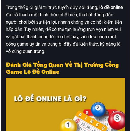
Trong thế giới giải trí trực tuyến đầy sôi động,
lô đề online
đã trở thành một hình thức phổ biến, thu hút đông đảo
người chơi bởi sự tiện lợi, nhanh chóng và cơ hội kiếm tiền
hấp dẫn. Tuy nhiên, để có thể tận hưởng trọn vẹn niềm vui
và gặt hái thành công từ trò chơi này, việc lựa chọn một
cổng game uy tín và trang bị đầy đủ kiến thức, kỹ năng là
vô cùng quan trọng.
Đánh Giá Tổng Quan Về Thị Trường Cổng
Game Lô Đề
Online