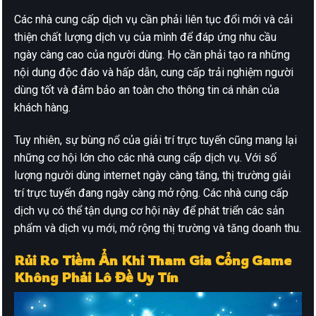
Các nhà cung cấp dịch vụ cần phải liên tục đổi mới và cải
thiện chất lượng dịch vụ của mình để đáp ứng nhu cầu
ngày càng cao của người dùng. Họ cần phải tạo ra những
nội dung độc đáo và hấp dẫn, cung cấp trải nghiệm người
dùng tốt và đảm bảo an toàn cho thông tin cá nhân của
khách hàng.
Tuy nhiên, sự bùng nổ của giải trí trực tuyến cũng mang lại
những cơ hội lớn cho các nhà cung cấp dịch vụ. Với số
lượng người dùng internet ngày càng tăng, thị trường giải
trí trực tuyến đang ngày càng mở rộng. Các nhà cung cấp
dịch vụ có thể tận dụng cơ hội này để phát triển các sản
phẩm và dịch vụ mới, mở rộng thị trường và tăng doanh thu.
Rủi Ro Tiềm Ẩn Khi Tham Gia Cổng Game
Không Phải Lô Đề Uy Tín