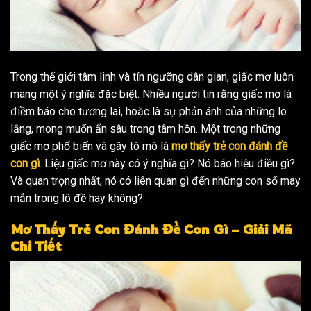
Trong thế giới tâm linh và tín ngưỡng dân gian, giấc mơ luôn
mang một ý nghĩa đặc biệt. Nhiều người tin rằng giấc mơ là
điềm báo cho tương lai, hoặc là sự phản ánh của những lo
lắng, mong muốn ẩn sâu trong tâm hồn. Một trong những
giấc mơ phổ biến và gây tò mò là
mơ thấy trẻ con đánh đề
con gì
. Liệu giấc mơ này có ý nghĩa gì? Nó báo hiệu điều gì?
Và quan trọng nhất, nó có liên quan gì đến những con số may
mắn trong lô đề hay không?
Mơ Thấy Trẻ Con Đánh Đề Con Gì – Giải Mã
Chi Tiết