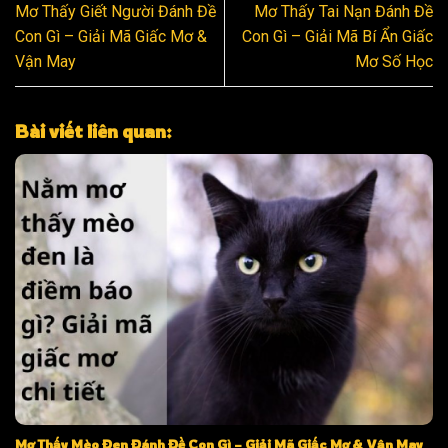
Mơ Thấy Giết Người Đánh Đề
Mơ Thấy Tai Nạn Đánh Đề
Con Gì – Giải Mã Giấc Mơ &
Con Gì – Giải Mã Bí Ẩn Giấc
Vận May
Mơ Số Học
Bài viết liên quan:
Mơ Thấy Mèo Đen Đánh Đề Con Gì – Giải Mã Giấc Mơ & Vận May