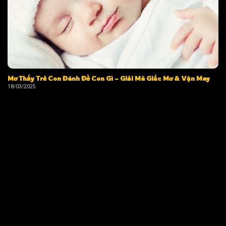
Mơ Thấy Trẻ Con Đánh Đề Con Gì – Giải Mã Giấc Mơ & Vận May
18/03/2025