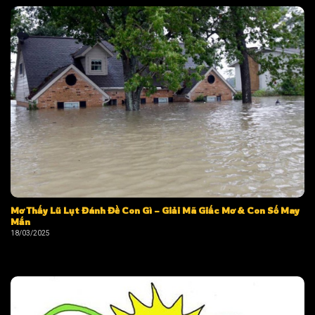
Mơ Thấy Lũ Lụt Đánh Đề Con Gì – Giải Mã Giấc Mơ & Con Số May
Mắn
18/03/2025