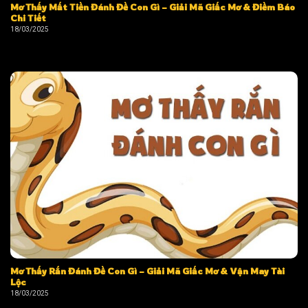
Mơ Thấy Mất Tiền Đánh Đề Con Gì – Giải Mã Giấc Mơ & Điềm Báo
Chi Tiết
18/03/2025
Mơ Thấy Rắn Đánh Đề Con Gì – Giải Mã Giấc Mơ & Vận May Tài
Lộc
18/03/2025