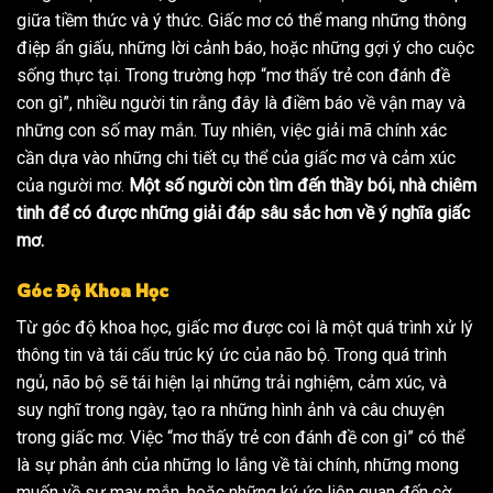
giữa tiềm thức và ý thức. Giấc mơ có thể mang những thông
điệp ẩn giấu, những lời cảnh báo, hoặc những gợi ý cho cuộc
sống thực tại. Trong trường hợp “mơ thấy trẻ con đánh đề
con gì”, nhiều người tin rằng đây là điềm báo về vận may và
những con số may mắn. Tuy nhiên, việc giải mã chính xác
cần dựa vào những chi tiết cụ thể của giấc mơ và cảm xúc
của người mơ.
Một số người còn tìm đến thầy bói, nhà chiêm
tinh để có được những giải đáp sâu sắc hơn về ý nghĩa giấc
mơ.
Góc Độ Khoa Học
Từ góc độ khoa học, giấc mơ được coi là một quá trình xử lý
thông tin và tái cấu trúc ký ức của não bộ. Trong quá trình
ngủ, não bộ sẽ tái hiện lại những trải nghiệm, cảm xúc, và
suy nghĩ trong ngày, tạo ra những hình ảnh và câu chuyện
trong giấc mơ. Việc “mơ thấy trẻ con đánh đề con gì” có thể
là sự phản ánh của những lo lắng về tài chính, những mong
muốn về sự may mắn, hoặc những ký ức liên quan đến cờ