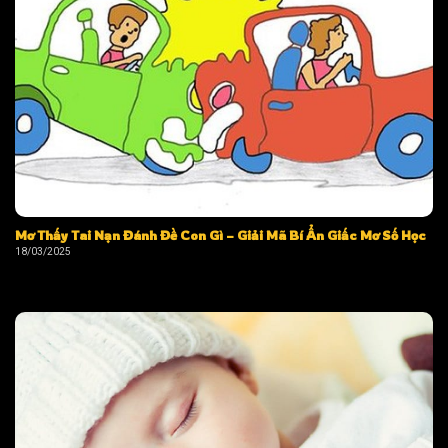
Mơ Thấy Tai Nạn Đánh Đề Con Gì – Giải Mã Bí Ẩn Giấc Mơ Số Học
18/03/2025