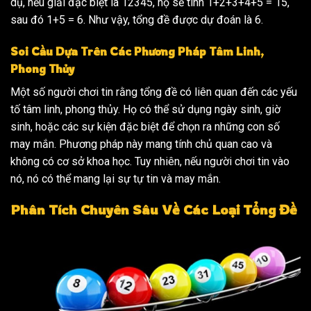
đó tính tổng của dãy số này. Phương pháp này đòi hỏi người
chơi phải có khả năng quan sát và phân tích tốt. Một số
người chơi sử dụng phương pháp này bằng cách cộng dồn
các số trong giải đặc biệt cho đến khi còn lại một con số
duy nhất, sau đó sử dụng con số này để dự đoán tổng đề. Ví
dụ, nếu giải đặc biệt là 12345, họ sẽ tính 1+2+3+4+5 = 15,
sau đó 1+5 = 6. Như vậy, tổng đề được dự đoán là 6.
Soi Cầu Dựa Trên Các Phương Pháp Tâm Linh,
Phong Thủy
Một số người chơi tin rằng tổng đề có liên quan đến các yếu
tố tâm linh, phong thủy. Họ có thể sử dụng ngày sinh, giờ
sinh, hoặc các sự kiện đặc biệt để chọn ra những con số
may mắn. Phương pháp này mang tính chủ quan cao và
không có cơ sở khoa học. Tuy nhiên, nếu người chơi tin vào
nó, nó có thể mang lại sự tự tin và may mắn.
Phân Tích Chuyên Sâu Về Các Loại Tổng Đề