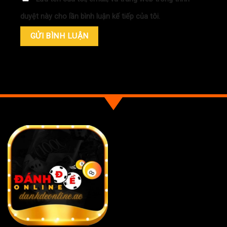
Trang web
Lưu tên của tôi, email, và trang web trong trình
duyệt này cho lần bình luận kế tiếp của tôi.