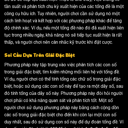
suất xuất hiện của các tổng đề trong một khoảng thời gian
nhất định. Người chơi sẽ quan sát xem tổng nào xuất hiện
nhiều nhất, ít nhất, và có xu hướng lặp lại hay không. Từ đó,
đưa ra dự đoán cho ngày hôm sau. Cần lưu ý rằng thống kê
chỉ là một công cụ tham khảo, và không đảm bảo rằng tổng
đề đó sẽ tiếp tục xuất hiện. Thực tế cho thấy, việc thống kê
tần suất và phân tích chu kỳ xuất hiện của các tổng đề là một
công cụ hữu ích. Tuy nhiên, người chơi cần sử dụng nó một
cách linh hoạt và kết hợp với các phương pháp khác để tăng
độ chính xác. Ví dụ, nếu một tổng đề nào đó đã xuất hiện liên
tục trong nhiều ngày, khả năng nó sẽ tiếp tục xuất hiện là rất
thấp, và người chơi nên cân nhắc kỹ trước khi đặt cược.
Soi Cầu Dựa Trên Giải Đặc Biệt
Phương pháp này tập trung vào việc phân tích các con số
trong giải đặc biệt, tìm kiếm những mối liên hệ với tổng đề.
Ví dụ, người chơi có thể tính tổng các chữ số trong giải đặc
biệt, hoặc sử dụng các con số này để tạo ra một dãy số, sau