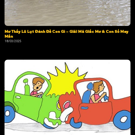
Mơ Thấy Lũ Lụt Đánh Đề Con Gì – Giải Mã Giấc Mơ & Con Số May
Mắn
18/03/2025