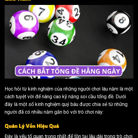
người chơi có thể tìm kiếm những quy luật như tổng đề
thường xuất hiện sau một giải đặc biệt có những đặc điểm
nhất định.
Kinh Nghiệm Thực Tế Từ Những Người Chơi
Lâu Năm
Học hỏi từ kinh nghiệm của những người chơi lâu năm là một