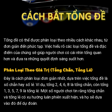
Tổng đề có thể được phân loại theo nhiều cách khác nhau, từ
đơn giản đến phức tạp. Việc hiểu rõ các loại tổng đề và đặc
điểm của chúng sẽ giúp người chơi có cái nhìn tổng quan
hơn và đưa ra những quyết định sáng suốt hơn.
Phân Loại Theo Giá Trị (Tổng Chẵn, Tổng Lẻ)