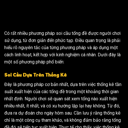
Có rất nhiều phương pháp soi cầu tổng đề được người chơi
sử dụng, từ đơn giản đến phức tạp. Điều quan trọng là phải
hiểu rõ nguyên tắc của từng phương pháp và áp dụng một
cách linh hoạt, kết hợp với kinh nghiệm cá nhân. Dưới đây là
một số phương pháp phổ biến:
Soi Cầu Dựa Trên Thống Kê
Đây là phương pháp cơ bản nhất, dựa trên việc thống kê tần